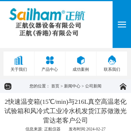
关于我们
产品中心
成功案例
联系我们
您的位置：
首页
>
新闻中心
>
公司新闻
2快速温变箱(15℃/min)与216L真空高温老化
试验箱和风冷式工业冷水机发货江苏做激光
雷达老客户公司
信息来源: 正航仪器 发布时间:2024-02-27