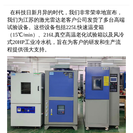
在科技日新月异的时代，我们非常荣幸地宣布，
我们为江苏的激光雷达老客户公司发货了多台高端
试验设备。这些设备包括225L快速温变箱
（15℃/min）、216L真空高温老化试验箱以及风冷
式20HP工业冷水机，旨在为客户的研发和生产流
程提供强大支持。