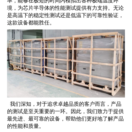
率，能够在极短的时间内模拟出各种极端温度环
境，为芯片半导体的性能测试提供有力支持。无论
是高温下的稳定性测试还是低温下的可靠性验证，
这款设备都能胜任。
我们深知，对于追求卓越品质的客户而言，产品
的测试是至关重要的一环。因此，我们致力于提供
最先进、最可靠的设备，帮助他们更好地了解产品
的性能和质量。