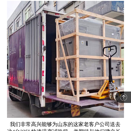
我们非常高兴能够为山东的这家老客户公司送去